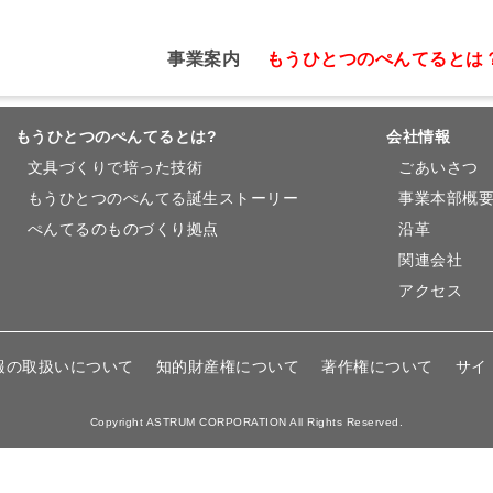
事業案内
もうひとつのぺんてるとは
もうひとつのぺんてるとは?
会社情報
文具づくりで培った技術
ごあいさつ
もうひとつのぺんてる誕生ストーリー
事業本部概
ぺんてるのものづくり拠点
沿革
関連会社
アクセス
報の取扱いについて
知的財産権について
著作権について
サイ
Copyright ASTRUM CORPORATION All Rights Reserved.