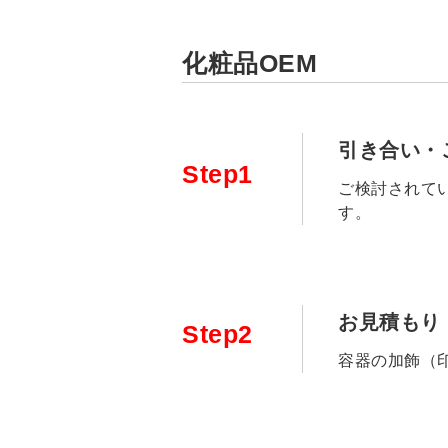
化粧品OEM
引き合い・
Step1
ご検討されて
す。
お見積もり
Step2
容器の加飾（