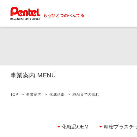
もうひとつのぺんてる
事業案内 MENU
事業案内 一覧へ
TOP
事業案内
化成品部
納品までの流れ
化成品部
機設部
化粧品OEM
精密プラスチ
電子機器部