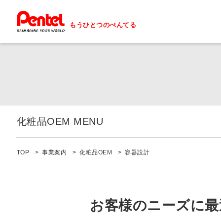
もうひとつのぺんてる
化粧品OEM MENU
化粧品OEM 一覧へ
TOP
事業案内
化粧品OEM
容器設計
容器設計
ペン先・穂先加工
お客様のニーズに最
アイライナーOEM