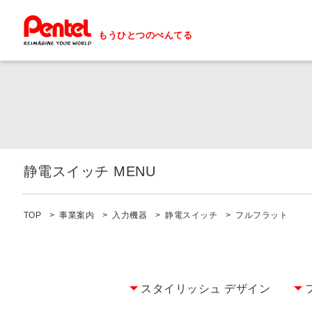
もうひとつのぺんてる
静電スイッチ MENU
静電スイッチ 一覧へ
TOP
事業案内
入力機器
静電スイッチ
フルフラット
動作原理
オリジナルLSI
スタイリッシュ デザイン
RFIDアンテナ