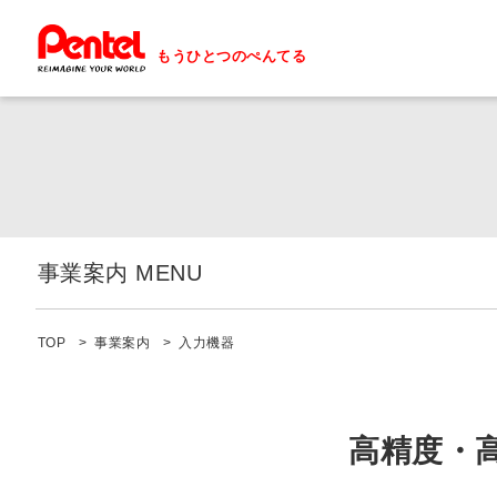
もうひとつのぺんてる
事業案内 MENU
事業案内 一覧へ
TOP
事業案内
入力機器
精密プラスチック
化粧品OEM
高精度・
自動化設備・省力化機械分野