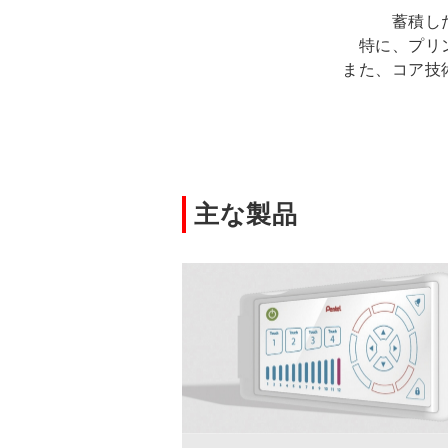
蓄積し
特に、プリ
入力機器
また、コア技
主な製品