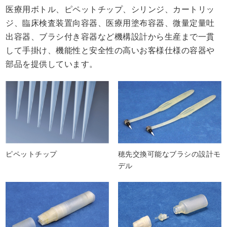
医療用ボトル、ピペットチップ、シリンジ、カートリッ
納品までの流れ
ジ、臨床検査装置向容器、医療用塗布容器、微量定量吐
出容器、ブラシ付き容器など機構設計から生産まで一貫
して手掛け、機能性と安全性の高いお客様仕様の容器や
部品を提供しています。
ピペットチップ
穂先交換可能なブラシの設計モ
デル